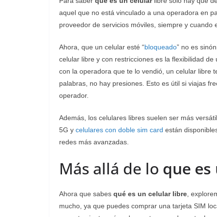
Para saber
qué es un celular
libre solo hay que d
aquel que no está vinculado a una operadora en part
proveedor de servicios móviles, siempre y cuando el
Ahora, que un celular esté “
bloqueado
” no es sinón
celular libre y con restricciones es la flexibilidad 
con la operadora que te lo vendió, un celular libre
palabras, no hay presiones. Esto es útil si viajas 
operador.
Además, los celulares libres suelen ser más versát
5G y
celulares con doble sim card
están disponibles
redes más avanzadas.
Más allá de lo
que es 
Ahora que sabes
qué es un celular libre
, explore
mucho, ya que puedes comprar una tarjeta SIM loca