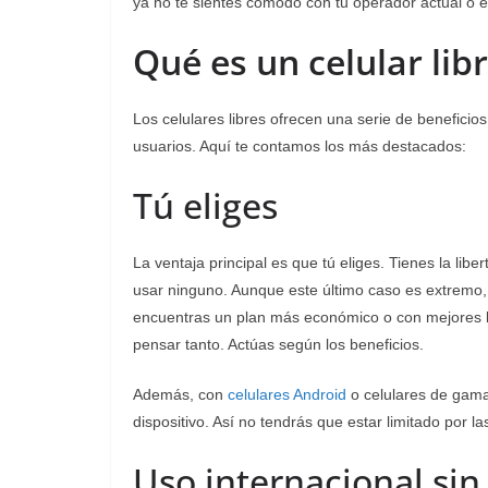
ya no te sientes cómodo con tu operador actual o e
Qué es un celular
lib
Los celulares libres ofrecen una serie de benefici
usuarios. Aquí te contamos los más destacados:
Tú eliges
La ventaja principal es que tú eliges. Tienes la li
usar ninguno. Aunque este último caso es extremo
encuentras un plan más económico o con mejores be
pensar tanto. Actúas según los beneficios.
Además, con
celulares Android
o celulares de gama
dispositivo. Así no tendrás que estar limitado por l
Uso internacional sin