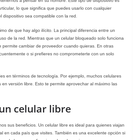
etenernos a pensar en su nombre. Este tipo de dispositivo es
icular, lo que significa que puedes usarlo con cualquier
 dispositivo sea compatible con la red.
imo de que hay algo ilícito. La principal diferencia entre un
de uso de la red. Mientras que un celular bloqueado solo funciona
 te permite cambiar de proveedor cuando quieras. En otras
frecuentemente o si prefieres no comprometerte con un solo
iles en términos de tecnología. Por ejemplo, muchos celulares
 en versión libre. Esto te permite aprovechar al máximo las
un celular libre
mos sus beneficios. Un celular libre es ideal para quienes viajan
l en cada país que visites. También es una excelente opción si