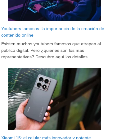
Youtubers famosos: la importancia de la creación de
contenido online
Existen muchos youtubers famosos que atrapan al
público digital. Pero ¿quiénes son los más
representativos? Descubre aquí los detalles.
Xiaomi 15: el celular más innovador y potente