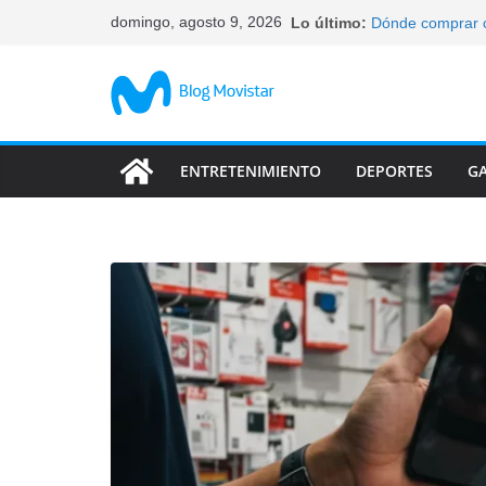
Saltar
domingo, agosto 9, 2026
Lo último:
Dónde comprar c
al
elegir
Qué celulares ti
contenido
Cómo bloquear un
tus datos
Características 
abandonan
ENTRETENIMIENTO
DEPORTES
G
Las característi