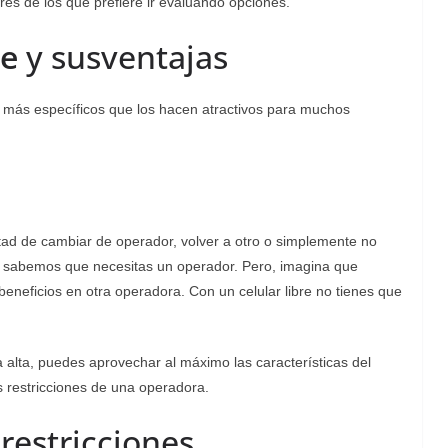
res de los que prefiere ir evaluando opciones.
re
y susventajas
os más específicos que los hacen atractivos para muchos
bertad de cambiar de operador, volver a otro o simplemente no
, sabemos que necesitas un operador. Pero, imagina que
neficios en otra operadora. Con un celular libre no tienes que
 alta, puedes aprovechar al máximo las características del
as restricciones de una operadora.
 restricciones