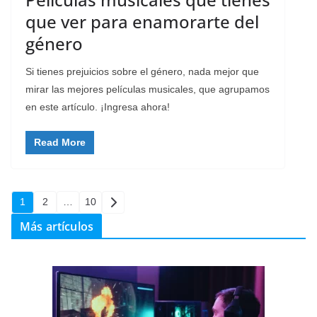
que ver para enamorarte del
género
Si tienes prejuicios sobre el género, nada mejor que
mirar las mejores películas musicales, que agrupamos
en este artículo. ¡Ingresa ahora!
Read More
Paginación
1
2
…
10
de
Más artículos
entradas