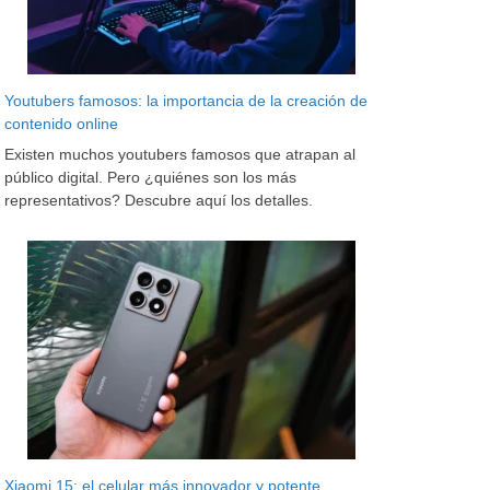
Youtubers famosos: la importancia de la creación de
contenido online
Existen muchos youtubers famosos que atrapan al
público digital. Pero ¿quiénes son los más
representativos? Descubre aquí los detalles.
Xiaomi 15: el celular más innovador y potente