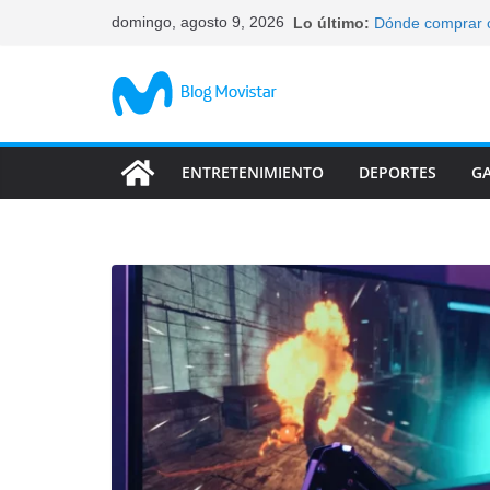
Saltar
domingo, agosto 9, 2026
Lo último:
Dónde comprar c
al
elegir
Qué celulares ti
contenido
Cómo bloquear un
tus datos
Características 
abandonan
ENTRETENIMIENTO
DEPORTES
G
Las característi