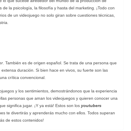
de lo que sucede alrededor del mundo de la producción de
de la psicología, la filosofía y hasta del marketing. ¡Todo con
ios de un videojuego no solo giran sobre cuestiones técnicas,
tria.
er
. También es de origen español. Se trata de una persona que
e extensa duración. Si bien hace en vivos, su fuerte son las
una crítica convencional.
eojuegos y los sentimientos, demostrándonos que la experiencia
uellas personas que aman los videojuegos y quieren conocer una
 significa jugar. ¡Y ya está! Estos son los
youtubers
es te divertirás y aprenderás mucho con ellos. Todos superan
rás de estos contenidos!