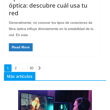
óptica: descubre cuál usa tu
red
Generalmente, no conocer los tipos de conectores de
fibra óptica influye directamente en la estabilidad de tu
red. En esta
Read More
Paginación
1
2
…
30
de
Más artículos
entradas