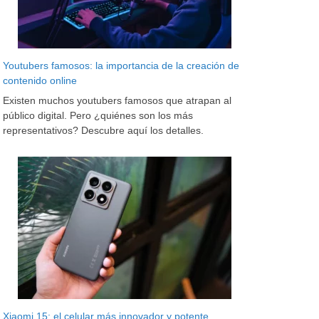
Youtubers famosos: la importancia de la creación de
contenido online
Existen muchos youtubers famosos que atrapan al
público digital. Pero ¿quiénes son los más
representativos? Descubre aquí los detalles.
Xiaomi 15: el celular más innovador y potente