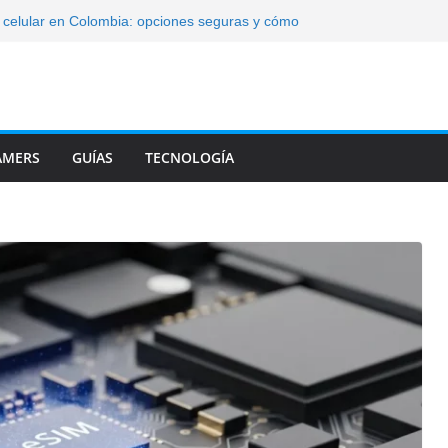
celular en Colombia: opciones seguras y cómo
ienen NFC: compara modelos y elige el ideal
n celular por IMEI desde Internet y proteger
 del Oppo Reno 14F: IA y batería que no te
AMERS
GUÍAS
TECNOLOGÍA
icas del Redmi Note 15: lo que debes saber