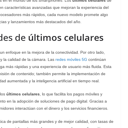
es en el mundo de los
smartphones
. Los
últimos celulares
de
n características avanzadas que mejoran la experiencia del
procesadores más rápidos, cada nuevo modelo promete algo
ncias y lanzamientos más destacados del año.
des de
últimos celulares
 un enfoque en la mejora de la conectividad. Por otro lado,
 y la calidad de la cámara. Las
redes móviles 5G
continúan
a más rápidas y una experiencia de usuario más fluida. Esta
misión de contenido; también permite la implementación de
d aumentada y la inteligencia artificial en tiempo real.
 los
últimos celulares
, lo que facilita los pagos móviles y
nto en la adopción de soluciones de pago digital. Gracias a
idores interactúan con el dinero y los servicios financieros.
tica de pantallas más grandes y de mejor calidad, con tasas de