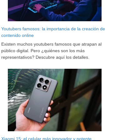
Youtubers famosos: la importancia de la creación de
contenido online
Existen muchos youtubers famosos que atrapan al
público digital. Pero ¿quiénes son los más
representativos? Descubre aquí los detalles.
Xiaomi 15: el celular más innovador y potente