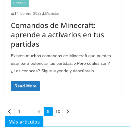
GAMERS
14 febrero, 2023
Movistar
Comandos de Minecraft:
aprende a activarlos en tus
partidas
Existen muchos comandos de Minecraft que puedes
usar para potenciar tus partidas. ¿Pero cuáles son?
¿Los conoces? Sigue leyendo y descúbrelo.
Read More
Paginación
1
…
8
9
10
de
Más artículos