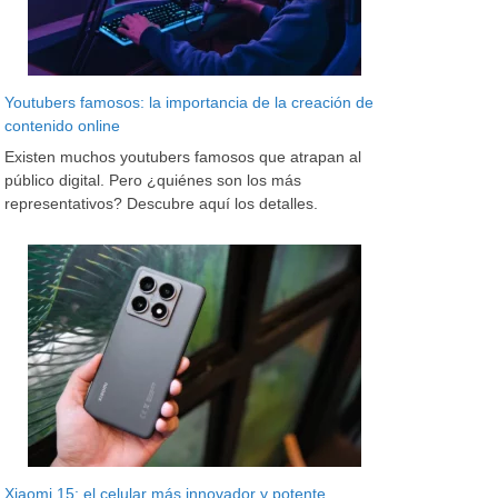
Youtubers famosos: la importancia de la creación de
contenido online
Existen muchos youtubers famosos que atrapan al
público digital. Pero ¿quiénes son los más
representativos? Descubre aquí los detalles.
Xiaomi 15: el celular más innovador y potente