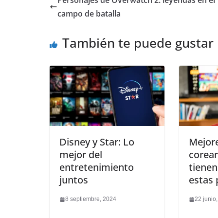
Personajes de Overwatch 2: leyendas en el
campo de batalla
También te puede gustar
Disney y Star: Lo
Mejore
mejor del
corean
entretenimiento
tienen
juntos
estas 
8 septiembre, 2024
22 junio