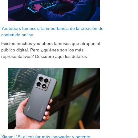
Youtubers famosos: la importancia de la creación de
contenido online
Existen muchos youtubers famosos que atrapan al
público digital. Pero ¿quiénes son los más
representativos? Descubre aquí los detalles.
Xiaomi 15: el celular más innovador y potente