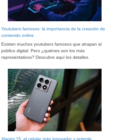
Youtubers famosos: la importancia de la creación de
contenido online
Existen muchos youtubers famosos que atrapan al
público digital. Pero ¿quiénes son los más
representativos? Descubre aquí los detalles.
Xiaomi 15: el celular más innovador y potente