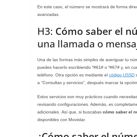
En este caso, el número se mostrará de forma direc
avanzadas.
H3:
Cómo saber el n
una llamada o mensaj
Una de las formas más simples de averiguar tu nú
puedes hacerlo escribiendo *#61# o *#67# y, en cu
teléfono. Otra opción es mediante el
código USSD
d
a “Consultas y servicios”, después marcar la opci
Estos servicios son muy prácticos cuando necesita
revisando configuraciones. Además, es completamen
adicionales. Así que, si buscabas
cómo saber el 
disponibles con Movistar.
¿
Cómo saber el núme