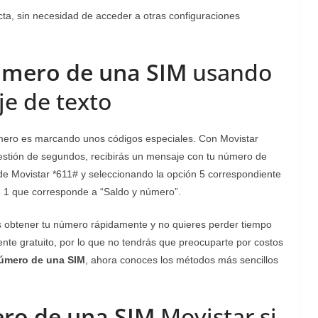
ta, sin necesidad de acceder a otras configuraciones
úmero de una SIM
usando
e de texto
mero es marcando unos códigos especiales. Con Movistar
estión de segundos, recibirás un mensaje con tu número de
e Movistar *611# y seleccionando la opción 5 correspondiente
ón 1 que corresponde a “Saldo y número”.
s obtener tu número rápidamente y no quieres perder tiempo
te gratuito, por lo que no tendrás que preocuparte por costos
número de una SIM
, ahora conoces los métodos más sencillos
ro de una SIM
Movistar si