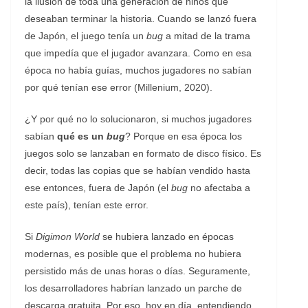
la ilusión de toda una generación de niños que
deseaban terminar la historia. Cuando se lanzó fuera
de Japón, el juego tenía un
bug
a mitad de la trama
que impedía que el jugador avanzara. Como en esa
época no había guías, muchos jugadores no sabían
por qué tenían ese error (Millenium, 2020).
¿Y por qué no lo solucionaron, si muchos jugadores
sabían
qué es un
bug
? Porque en esa época los
juegos solo se lanzaban en formato de disco físico. Es
decir, todas las copias que se habían vendido hasta
ese entonces, fuera de Japón (el
bug
no afectaba a
este país), tenían este error.
Si
Digimon World
se hubiera lanzado en épocas
modernas, es posible que el problema no hubiera
persistido más de unas horas o días. Seguramente,
los desarrolladores habrían lanzado un parche de
descarga gratuita. Por eso, hoy en día, entendiendo