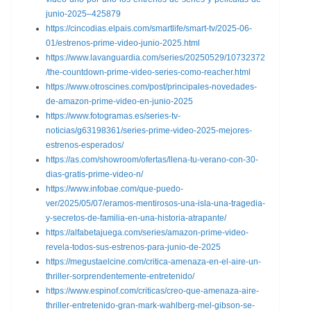
junio-2025–425879
https://cincodias.elpais.com/smartlife/smart-tv/2025-06-
01/estrenos-prime-video-junio-2025.html
https://www.lavanguardia.com/series/20250529/10732372
/the-countdown-prime-video-series-como-reacher.html
https://www.otroscines.com/post/principales-novedades-
de-amazon-prime-video-en-junio-2025
https://www.fotogramas.es/series-tv-
noticias/g63198361/series-prime-video-2025-mejores-
estrenos-esperados/
https://as.com/showroom/ofertas/llena-tu-verano-con-30-
dias-gratis-prime-video-n/
https://www.infobae.com/que-puedo-
ver/2025/05/07/eramos-mentirosos-una-isla-una-tragedia-
y-secretos-de-familia-en-una-historia-atrapante/
https://alfabetajuega.com/series/amazon-prime-video-
revela-todos-sus-estrenos-para-junio-de-2025
https://megustaelcine.com/critica-amenaza-en-el-aire-un-
thriller-sorprendentemente-entretenido/
https://www.espinof.com/criticas/creo-que-amenaza-aire-
thriller-entretenido-gran-mark-wahlberg-mel-gibson-se-