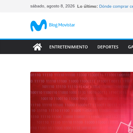
Saltar
sábado, agosto 8, 2026
Lo último:
Dónde comprar ce
al
elegir
Qué celulares tie
contenido
Cómo bloquear un 
tus datos
Características d
abandonan
ENTRETENIMIENTO
DEPORTES
G
Las característic