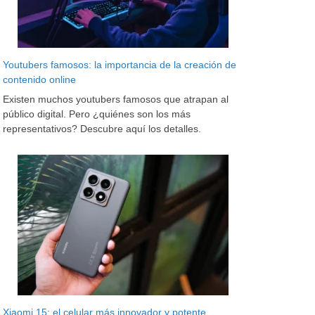
Youtubers famosos: la importancia de la creación de
contenido online
Existen muchos youtubers famosos que atrapan al
público digital. Pero ¿quiénes son los más
representativos? Descubre aquí los detalles.
Xiaomi 15: el celular más innovador y potente