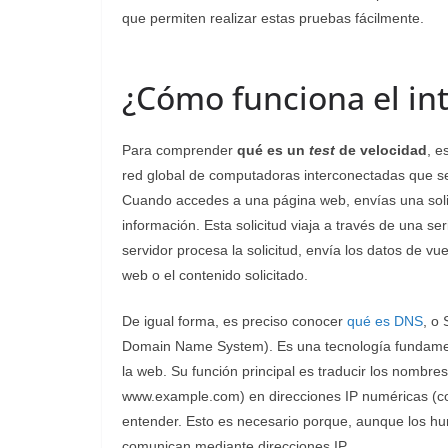
que permiten realizar estas pruebas fácilmente.
¿Cómo funciona el in
Para comprender
qué es un
test
de velocidad
, e
red global de computadoras interconectadas que s
Cuando accedes a una página web, envías una solici
información. Esta solicitud viaja a través de una se
servidor procesa la solicitud, envía los datos de vu
web o el contenido solicitado.
De igual forma, es preciso conocer
qué es DNS
, o
Domain Name System). Es una tecnología fundament
la web. Su función principal es traducir los nomb
www.example.com) en direcciones IP numéricas (c
entender. Esto es necesario porque, aunque los 
comunican mediante direcciones IP.