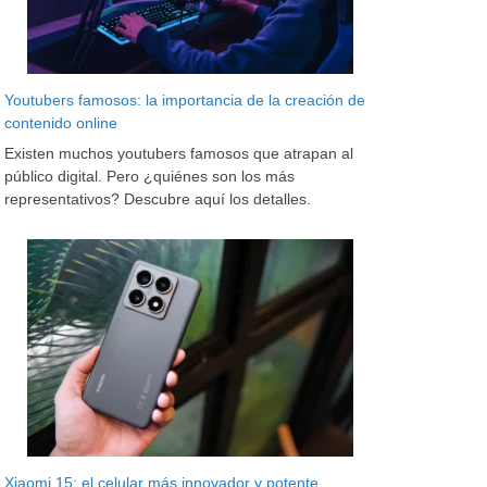
Youtubers famosos: la importancia de la creación de
contenido online
Existen muchos youtubers famosos que atrapan al
público digital. Pero ¿quiénes son los más
representativos? Descubre aquí los detalles.
Xiaomi 15: el celular más innovador y potente