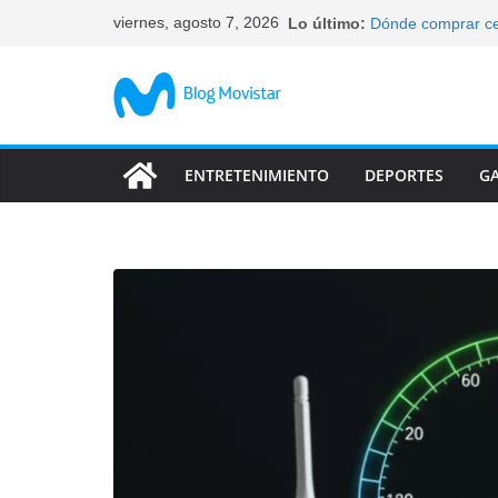
Saltar
viernes, agosto 7, 2026
Lo último:
Dónde comprar ce
al
elegir
Qué celulares tie
contenido
Cómo bloquear un 
tus datos
Características d
abandonan
ENTRETENIMIENTO
DEPORTES
G
Las característic