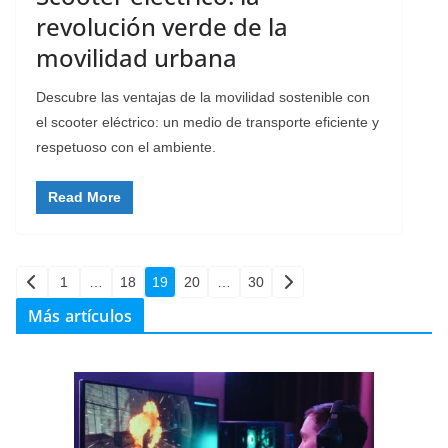
revolución verde de la
movilidad urbana
Descubre las ventajas de la movilidad sostenible con
el scooter eléctrico: un medio de transporte eficiente y
respetuoso con el ambiente.
Read More
Paginación
1
…
18
19
20
…
30
de
Más artículos
entradas