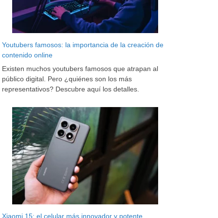
Youtubers famosos: la importancia de la creación de
contenido online
Existen muchos youtubers famosos que atrapan al
público digital. Pero ¿quiénes son los más
representativos? Descubre aquí los detalles.
Xiaomi 15: el celular más innovador y potente