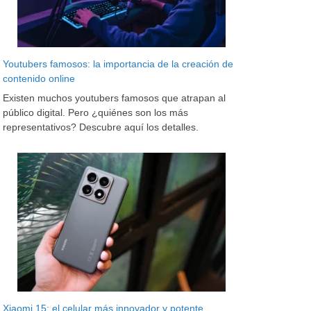
Youtubers famosos: la importancia de la creación de
contenido online
Existen muchos youtubers famosos que atrapan al
público digital. Pero ¿quiénes son los más
representativos? Descubre aquí los detalles.
Xiaomi 15: el celular más innovador y potente