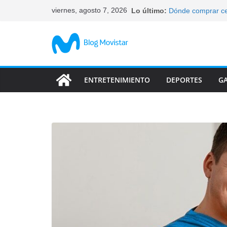
Saltar
viernes, agosto 7, 2026
Lo último:
Dónde comprar ce
al
elegir
Qué celulares tie
contenido
Cómo bloquear un 
tus datos
Características d
abandonan
ENTRETENIMIENTO
DEPORTES
G
Las característic