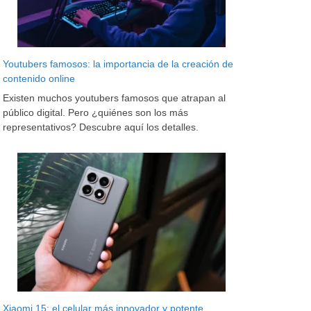
Youtubers famosos: la importancia de la creación de
contenido online
Existen muchos youtubers famosos que atrapan al
público digital. Pero ¿quiénes son los más
representativos? Descubre aquí los detalles.
Xiaomi 15: el celular más innovador y potente