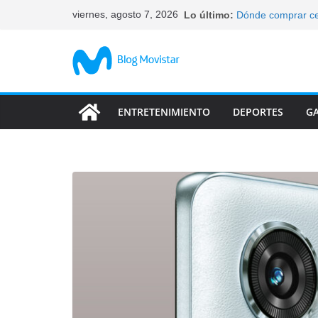
Saltar
viernes, agosto 7, 2026
Lo último:
Dónde comprar ce
al
elegir
Qué celulares tie
contenido
Cómo bloquear un 
tus datos
Características d
abandonan
ENTRETENIMIENTO
DEPORTES
G
Las característic