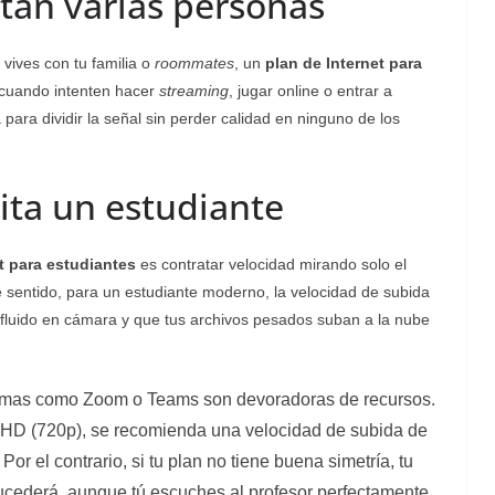
ctan varias personas
vives con tu familia o
roommates
, un
plan de Internet para
 cuando intenten hacer
streaming
, jugar online o entrar a
ara dividir la señal sin perder calidad en ninguno de los
ta un estudiante
t para estudiantes
es contratar velocidad mirando solo el
 sentido, para un estudiante moderno, la velocidad de subida
an fluido en cámara y que tus archivos pesados suban a la nube
ormas como Zoom o Teams son devoradoras de recursos.
 HD (720p), se recomienda una velocidad de subida de
or el contrario, si tu plan no tiene buena simetría, tu
ucederá, aunque tú escuches al profesor perfectamente.