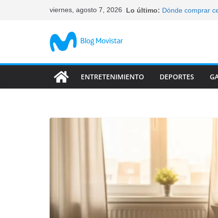
Saltar
viernes, agosto 7, 2026
Lo último:
Dónde comprar ce
al
elegir
Qué celulares tie
contenido
Cómo bloquear un 
tus datos
Características d
abandonan
ENTRETENIMIENTO
DEPORTES
G
Las característic