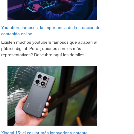
Youtubers famosos: la importancia de la creación de
contenido online
Existen muchos youtubers famosos que atrapan al
público digital. Pero ¿quiénes son los más
representativos? Descubre aquí los detalles.
Xiaomi 15: el celular más innovador y potente