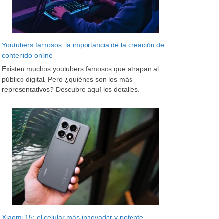
Youtubers famosos: la importancia de la creación de
contenido online
Existen muchos youtubers famosos que atrapan al
público digital. Pero ¿quiénes son los más
representativos? Descubre aquí los detalles.
Xiaomi 15: el celular más innovador y potente