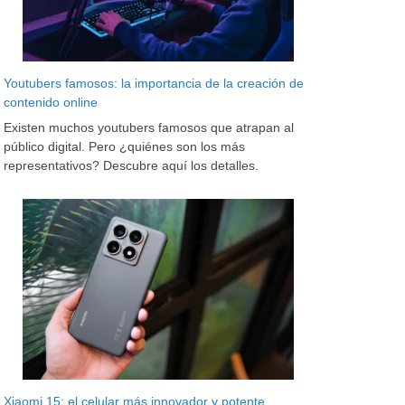
Youtubers famosos: la importancia de la creación de
contenido online
Existen muchos youtubers famosos que atrapan al
público digital. Pero ¿quiénes son los más
representativos? Descubre aquí los detalles.
Xiaomi 15: el celular más innovador y potente