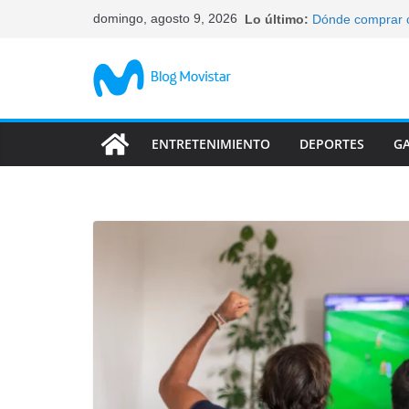
Saltar
domingo, agosto 9, 2026
Lo último:
Dónde comprar c
al
elegir
Qué celulares ti
contenido
Cómo bloquear un
tus datos
Características 
abandonan
ENTRETENIMIENTO
DEPORTES
G
Las característi