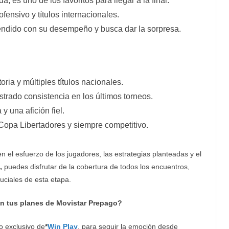
, es uno de los favoritos para llegar a la final.
fensivo y títulos internacionales.
endido con su desempeño y busca dar la sorpresa.
oria y múltiples títulos nacionales.
rado consistencia en los últimos torneos.
 y una afición fiel.
Copa Libertadores y siempre competitivo.
 en el esfuerzo de los jugadores, las estrategias planteadas y el
,
puedes disfrutar de la cobertura de todos los encuentros,
ciales de esta etapa.
on tus planes de Movistar Prepago?
do exclusivo de
*
Win Play
, para seguir la emoción desde